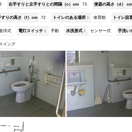
8
右手すりと左手すりとの間隔（c）cm
73
便器の高さ（d） c
手すりの高さ（f）cm
72
トイレのある場所：
体育館
トイレ設
般洋式
電灯スイッチ：
手動
水洗形式：
センサー式
手洗い
スイング