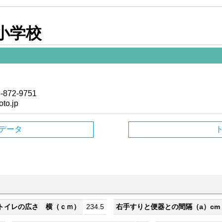
小学校
872-9751
to.jp
データ
トイレの広さ 横（ｃｍ）
234.5
右手すりと便器との間隔（a）cm