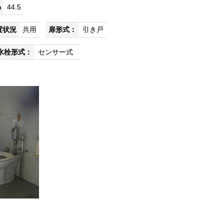
m
44.5
置状況
共用
扉形式：
引き戸
水栓形式：
センサー式