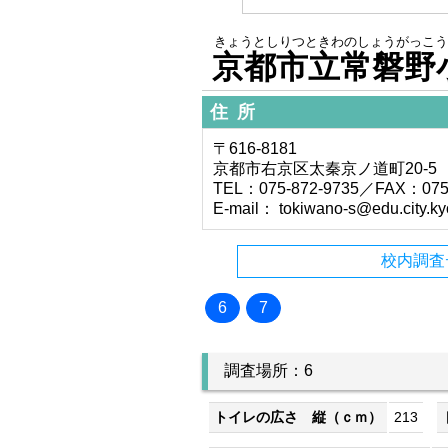
きょうとしりつときわのしょうがっこう
京都市立常磐野
住所
〒616-8181
京都市右京区太秦京ノ道町20-5
TEL：075-872-9735／FAX：075-
E-mail： tokiwano-s@edu.city.kyo
校内調査
6
7
調査場所：6
トイレの広さ 縦（ｃｍ）
213