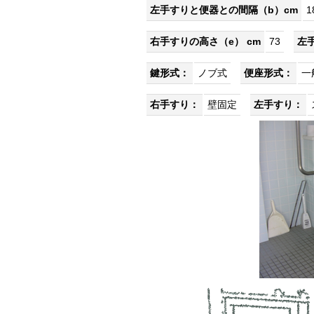
左手すりと便器との間隔（b）cm
1
右手すりの高さ（e） cm
73
左
鍵形式：
ノブ式
便座形式：
一
右手すり：
壁固定
左手すり：